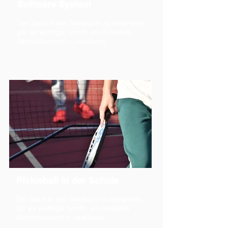
Software System
Den Sport in den Schulsport zu integrieren
gilt als wichtiger Schritt, um Pickleball
flächendeckend zu etablieren.
Pickleball in der Schule
Den Sport in den Schulsport zu integrieren
gilt als wichtiger Schritt, um Pickleball
flächendeckend zu etablieren.