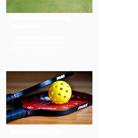
Pickleball-Community
Österreich
Unser Ziel ist es, die Spieler
zusammenzuführen und so eine
Gemeinschaft aufzubauen.
Herausforderungs-